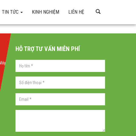
TIN TỨC
KINH NGHIỆM
LIÊN HỆ
HỖ TRỢ TƯ VẤN MIỄN PHÍ
 Máy