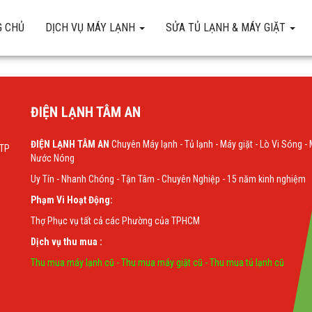
 CHỦ
DỊCH VỤ MÁY LẠNH
SỬA TỦ LẠNH & MÁY GIẶT
ĐIỆN LẠNH TÂM AN
ĐIỆN LẠNH TÂM AN
Chuyên Máy lạnh - Tủ lạnh - Máy giặt - Lò Vi Sóng -
 TP
Nước Nóng
Uy Tín - Nhanh Chóng - Tận Tâm - Chuyên Nghiệp - 15 năm kinh nghiệm
Phạm Vi Hoạt Động:
Thợ Phục vụ tất cả các Phường của TPHCM
Dịch vụ thu mua :
Thu mua máy lạnh cũ
-
Thu mua máy giặt cũ
-
Thu mua tủ lạnh cũ