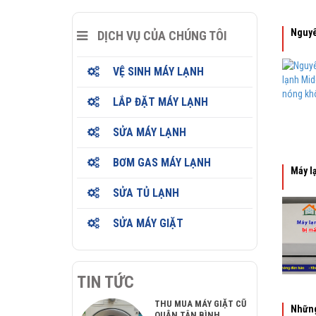
Nguyê
DỊCH VỤ CỦA CHÚNG TÔI
VỆ SINH MÁY LẠNH
LẮP ĐẶT MÁY LẠNH
SỬA MÁY LẠNH
BƠM GAS MÁY LẠNH
Máy l
SỬA TỦ LẠNH
SỬA MÁY GIẶT
TIN TỨC
THU MUA MÁY GIẶT CŨ
Những
QUẬN TÂN BÌNH