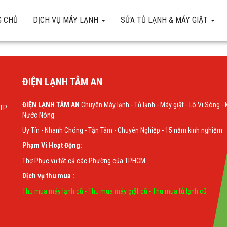
 CHỦ
DỊCH VỤ MÁY LẠNH
SỬA TỦ LẠNH & MÁY GIẶT
ĐIỆN LẠNH TÂM AN
ĐIỆN LẠNH TÂM AN
Chuyên Máy lạnh - Tủ lạnh - Máy giặt - Lò Vi Sóng -
 TP
Nước Nóng
Uy Tín - Nhanh Chóng - Tận Tâm - Chuyên Nghiệp - 15 năm kinh nghiệm
Phạm Vi Hoạt Động:
Thợ Phục vụ tất cả các Phường của TPHCM
Dịch vụ thu mua :
Thu mua máy lạnh cũ
-
Thu mua máy giặt cũ
-
Thu mua tủ lạnh cũ