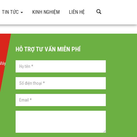
TIN TỨC
KINH NGHIỆM
LIÊN HỆ
HỖ TRỢ TƯ VẤN MIỄN PHÍ
 Máy